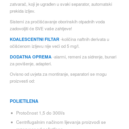
zatvarač, koji je ugrađen u svaki separator, automatski
prekida izljev.
Sistemi za pročišćavanje oborinskih otpadnih voda
zadovoljiti će SVE vaše zahtjeve!
KOALESCENTNI FILTAR
-količina naftnih derivata u
očišćenom izljevu nije veći od 5 mg/l.
DODATNA OPREMA
-alarmi, remeni za sidrenje, bunari
za povišenje, adapteri.
Ovisno od uvjeta za montiranje, separatori se mogu
proizvesti od:
POLIETILENA
Protočnost 1,5 do 300l/s
Centrifugalnim načinom lijevanja proizvodi se