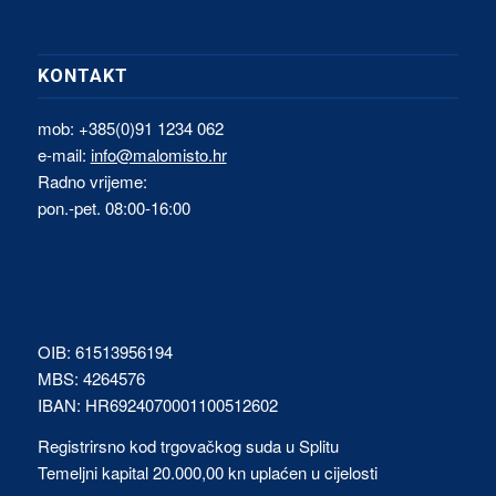
KONTAKT
mob: +385(0)91 1234 062
e-mail:
info@malomisto.hr
Radno vrijeme:
pon.-pet. 08:00-16:00
OIB: 61513956194
MBS: 4264576
IBAN: HR6924070001100512602
Registrirsno kod trgovačkog suda u Splitu
Temeljni kapital 20.000,00 kn uplaćen u cijelosti