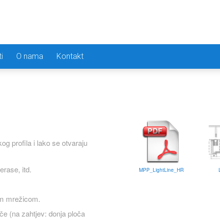
i
O nama
Kontakt
og profila i lako se otvaraju
rase, itd.
MPP_LightLine_HR
om mrežicom.
če (na zahtjev: donja ploča