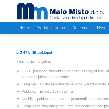
Home
Prodajni program
Reference
Novost
LIGHT LINE poklopci
Informacije i svojstva:
Okvir i poklopac izrađeni su od ekstrudiranog aluminijsk
pomoću ključeva za podizanje.
Primjena: vanjska uporaba za balkone, garažna vrata, te
Poklopac nije pričvršćen vijcima.
Udubljeni poklopac standardno je opremljen armaturn
Donja ploča izrađena je od 3 mm pocinčane čelične plo