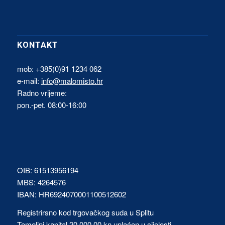
KONTAKT
mob: +385(0)91 1234 062
e-mail:
info@malomisto.hr
Radno vrijeme:
pon.-pet. 08:00-16:00
OIB: 61513956194
MBS: 4264576
IBAN: HR6924070001100512602
Registrirsno kod trgovačkog suda u Splitu
Temeljni kapital 20.000,00 kn uplaćen u cijelosti