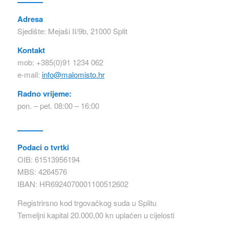
Adresa
Sjedište: Mejaši II/9b, 21000 Split
Kontakt
mob: +385(0)91 1234 062
e-mail:
info@malomisto.hr
Radno vrijeme:
pon. – pet. 08:00 – 16:00
Podaci o tvrtki
OIB: 61513956194
MBS: 4264576
IBAN: HR6924070001100512602
Registrirsno kod trgovačkog suda u Splitu
Temeljni kapital 20.000,00 kn uplaćen u cijelosti