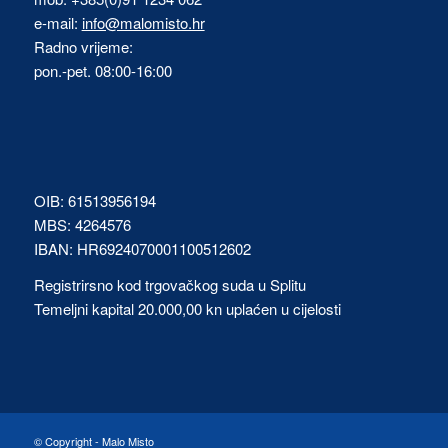
e-mail:
info@malomisto.hr
Radno vrijeme:
pon.-pet. 08:00-16:00
OIB: 61513956194
MBS: 4264576
IBAN: HR6924070001100512602
Registrirsno kod trgovačkog suda u Splitu
Temeljni kapital 20.000,00 kn uplaćen u cijelosti
© Copyright -
Malo Misto