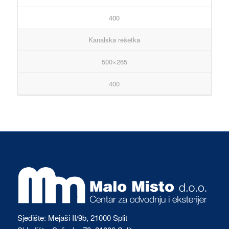
400
Kanalska rešetka
500×265
400
Sjedište: Mejaši II/9b, 21000 Split