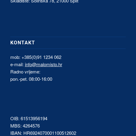
Skladište: Solinska 78, 21000 Split
KONTAKT
mob: +385(0)91 1234 062
e-mail:
info@malomisto.hr
Radno vrijeme:
pon.-pet. 08:00-16:00
OIB: 61513956194
MBS: 4264576
IBAN: HR6924070001100512602