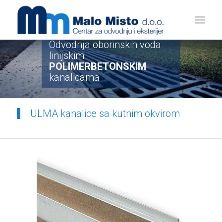
Odvodnja oborinskih voda
linijskim
POLIMERBETONSKIM
kanalicama
ULMA kanalice sa kutnim okvirom